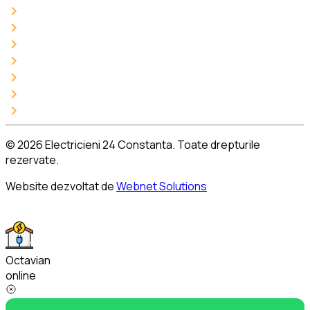
Buletin PRAM Constanta
Instalatii electrice
Termoviziune
Montaj tablou electric
Protectie la supratensiune
Montare incarcator masina electrica
Instalare, mentenanță și service generatoare electrice
©
2026
Electricieni 24 Constanta. Toate drepturile
rezervate.
Website dezvoltat de
Webnet Solutions
Octavian
online